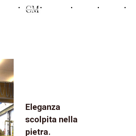
Home
Chi Siamo
Prodotti
Contatti
Coo
Eleganza
scolpita nella
pietra.